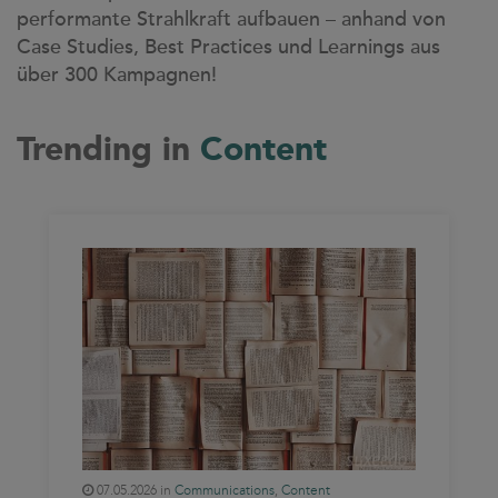
performante Strahlkraft aufbauen – anhand von
case studies
Case Studies, Best Practices und Learnings aus
whitepaper
über 300 Kampagnen!
branchen
magazine
Trending in
Content
contact
07.05.2026 in
Communications
,
Content