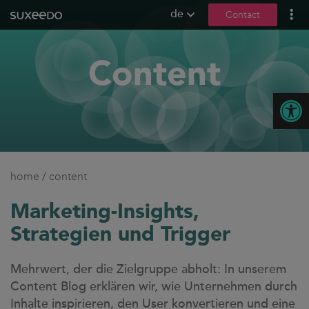
de
Contact
what we do
Content
leadgenerierung
content marketing
Open
seo
geo / llmo
social media
b2b marketing
home
/
content
sea
Marketing-Insights,
seeding
Strategien und Trigger
ux und conversions
about us
Mehrwert, der die Zielgruppe abholt: In unserem
Content Blog erklären wir, wie Unternehmen durch
references
Inhalte inspirieren, den User konvertieren und eine