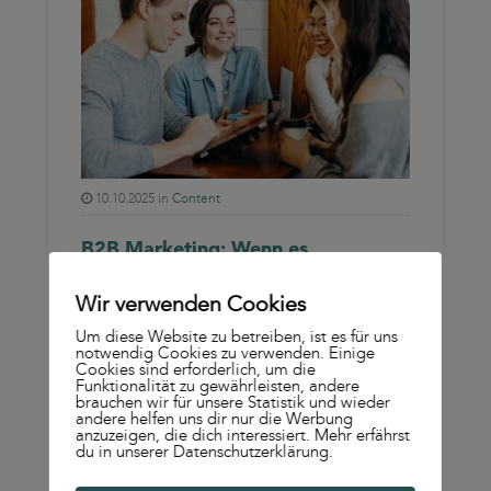
10.10.2025 in
Content
B2B Marketing: Wenn es
Unternehmen auf Unternehmen
abgesehen haben
Wir verwenden Cookies
Wenn du Unternehmen statt
Um diese Website zu betreiben, ist es für uns
notwendig Cookies zu verwenden. Einige
Endkund:innen erreichen willst,
Cookies sind erforderlich, um die
bewegst du dich letztendlich im
Funktionalität zu gewährleisten, andere
brauchen wir für unsere Statistik und wieder
gleichen Marketingkosmos wie deine
andere helfen uns dir nur die Werbung
anzuzeigen, die dich interessiert. Mehr erfährst
Zielgruppe. Hier erfährst du, wie du
du in unserer Datenschutzerklärung.
als B2B Unternehmen das Marketing