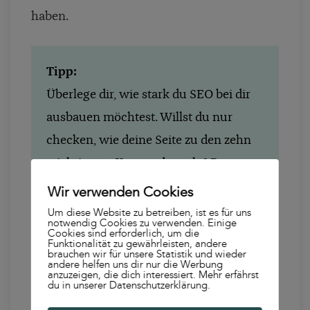
haben.
Tipp:
Überlege dir, wie stark du SEO bei dir
ausbauen möchtest. Willst du nur
checken, wie deine Seite zu den zehn
wichtigsten Keywords rankt? Dann
hast du mit dem Inkognito Modus des
Wir verwenden Cookies
Browsers die Möglichkeit, erste
Um diese Website zu betreiben, ist es für uns
notwendig Cookies zu verwenden. Einige
Anhaltspunkte zu bekommen. Diese
Cookies sind erforderlich, um die
Funktionalität zu gewährleisten, andere
brauchen wir für unsere Statistik und wieder
Methode ist kostenlos und lohnt sich,
andere helfen uns dir nur die Werbung
anzuzeigen, die dich interessiert. Mehr erfährst
wenn du keine tiefergehende Strategie
du in unserer Datenschutzerklärung.
erarbeiten willst. Sistrix ist sehr gut,