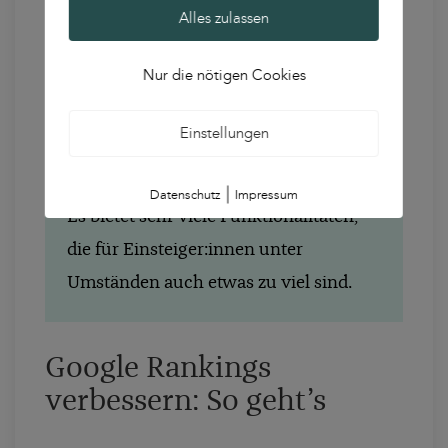
Alles zulassen
wenn du die Gesamtperfomance deiner
Seite und mehrere Keywords
Nur die nötigen Cookies
überprüfen möchtest. Semrush lohnt
sich vor allem für diejenigen, die sich
Einstellungen
stärker und auf verschiedenen Ebenen
mit SEO auseinandersetzen möchten.
|
Datenschutz
Impressum
Es bietet sehr viele Funktionalitäten,
die für Einsteiger:innen unter
Umständen auch etwas zu viel sind.
Google Rankings
verbessern: So geht’s