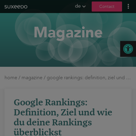
de
Contact
what we do
Magazine
leadgenerierung
content marketing
Open
seo
geo / llmo
social media
b2b marketing
home
/
magazine
/
google rankings: definition, ziel und wie du deine rankings überblickst
sea
seeding
Google Rankings:
ux und conversions
Definition, Ziel und wie
about us
du deine Rankings
überblickst
references