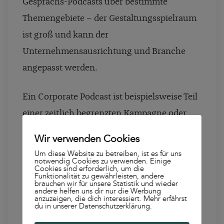
Gesprächs-Podcasts über bestimmte
Themengebiete – der Gestaltungsspielraum
ist groß und kann der
Unternehmensausrichtung und Branche
angepasst werden.
Ein Corporate Podcast ist beispielsweise Teil
einer zeitlich begrenzten Kampagne oder
aber langfristig ausgelegt. Nur bei der zuletzt
Wir verwenden Cookies
genannten Variante werden die Vorteile des
Um diese Website zu betreiben, ist es für uns
notwendig Cookies zu verwenden. Einige
Mediums, zu denen beispielsweise die
Cookies sind erforderlich, um die
Funktionalität zu gewährleisten, andere
Kundenbindung zählt, vollständig
brauchen wir für unsere Statistik und wieder
andere helfen uns dir nur die Werbung
ausgespielt.
anzuzeigen, die dich interessiert. Mehr erfährst
du in unserer Datenschutzerklärung.