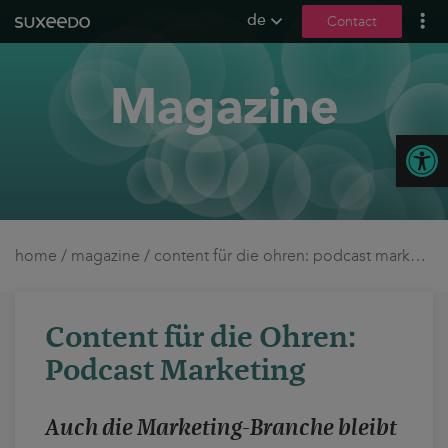
de
Contact
what we do
Magazine
leadgenerierung
content marketing
Open
seo
geo / llmo
social media
b2b marketing
home
/
magazine
/
content für die ohren: podcast marketing
sea
seeding
Content für die Ohren:
ux und conversions
Podcast Marketing
about us
Auch die Marketing-Branche bleibt
references