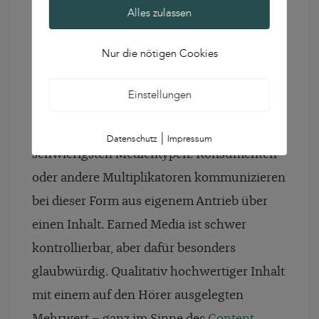
Earned Media
Alles zulassen
Gelingt es Unternehmen mit den
Nur die nötigen Cookies
beschriebenen Werbeformen die
Zielgruppen über Podcast Marketing zu
Einstellungen
erreichen, können sie Earned Media anregen
– einen der attraktivsten, aber auch
|
Datenschutz
Impressum
schwierigsten Medientypen. Konsumenten
oder andere Multiplikatoren kommunizieren
bei dieser Form aus eigenem Antrieb über
einen Inhalt. Earned Media ist schwer
kontrollierbar, aber dafür besonders
glaubwürdig.
Qualitativ hochwertiger Inhalt
mit einem auf den Hörer ausgelegten
Mehrwert – ganz im Sinne des
Content