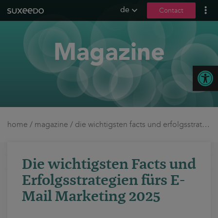
de
Contact
what we do
Magazine
leadgenerierung
content marketing
Open
seo
geo / llmo
social media
b2b marketing
home
/
magazine
/
die wichtigsten facts und erfolgsstrategien fürs e-mail marketing 2025
sea
seeding
Die wichtigsten Facts und
ux und conversions
Erfolgsstrategien fürs E-
about us
Mail Marketing 2025
references