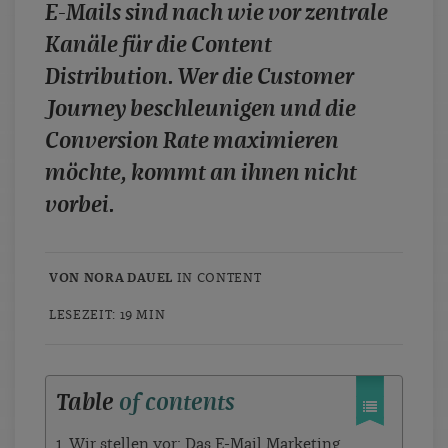
E-Mails sind nach wie vor zentrale
case studies
Kanäle für die Content
whitepaper
Distribution. Wer die Customer
branchen
Journey beschleunigen und die
magazine
Conversion Rate maximieren
contact
möchte, kommt an ihnen nicht
vorbei.
VON NORA DAUEL
IN
CONTENT
LESEZEIT: 19 MIN
Table
of contents
1. Wir stellen vor: Das E-Mail Marketing