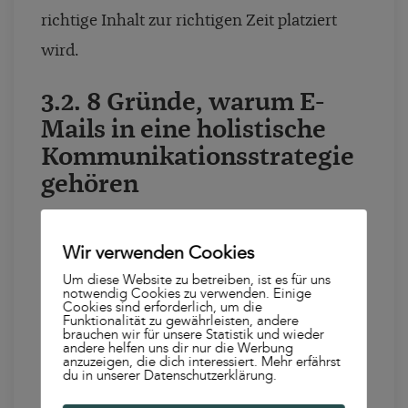
richtige Inhalt zur richtigen Zeit platziert
wird.
3.2. 8 Gründe, warum E-
Mails in eine holistische
Kommunikationsstrategie
gehören
Es sprechen einige grundlegende Punkte für
Wir verwenden Cookies
den Einsatz des E-Mail Kanals:
Um diese Website zu betreiben, ist es für uns
notwendig Cookies zu verwenden. Einige
Cookies sind erforderlich, um die
Zum einen bietet die
Automation von E-
Funktionalität zu gewährleisten, andere
brauchen wir für unsere Statistik und wieder
Mails
große Vorteile: Durch die
andere helfen uns dir nur die Werbung
anzuzeigen, die dich interessiert. Mehr erfährst
automatische Versendung, die auf das
du in unserer Datenschutzerklärung.
Verhalten von User:innen abgestimmt