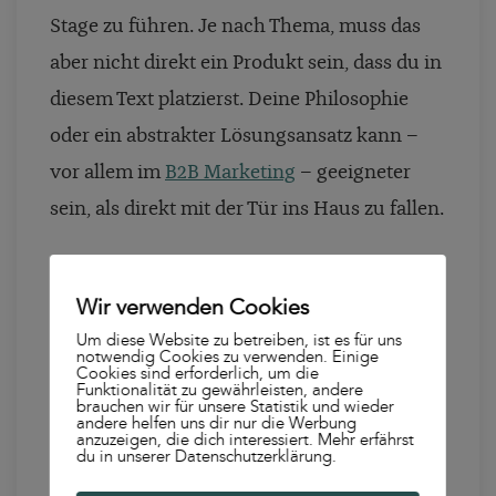
Stage zu führen. Je nach Thema, muss das
aber nicht direkt ein Produkt sein, dass du in
diesem Text platzierst. Deine Philosophie
oder ein abstrakter Lösungsansatz kann –
vor allem im
B2B Marketing
– geeigneter
sein, als direkt mit der Tür ins Haus zu fallen.
Tipp:
Wir verwenden Cookies
Richte deinen Content auf die
Um diese Website zu betreiben, ist es für uns
notwendig Cookies zu verwenden. Einige
Keywords aus, die User:innen für ihre
Cookies sind erforderlich, um die
Funktionalität zu gewährleisten, andere
brauchen wir für unsere Statistik und wieder
Suchanfragen nutzen, wenn sie zu
andere helfen uns dir nur die Werbung
anzuzeigen, die dich interessiert. Mehr erfährst
einem bestimmten Themen, das nah an
du in unserer Datenschutzerklärung.
deinem Produkt bzw. deiner