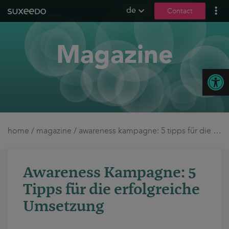
de
Contact
what we do
Magazine
leadgenerierung
content marketing
Open
seo
geo / llmo
social media
b2b marketing
home
/
magazine
/
awareness kampagne: 5 tipps für die erfolgreiche umsetzung
sea
seeding
Awareness Kampagne: 5
ux und conversions
Tipps für die erfolgreiche
about us
Umsetzung
references