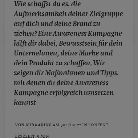
Wie schaffst du es, die
case studies
Aufmerksamkeit deiner Zielgruppe
whitepaper
auf dich und deine Brand zu
branchen
ziehen? Eine Awareness Kampagne
magazine
hilft dir dabei, Bewusstsein für dein
contact
Unternehmen, deine Marke und
dein Produkt zu schaffen. Wir
zeigen dir Maßnahmen und Tipps,
mit denen du deine Awareness
Kampagne erfolgreich umsetzen
kannst
VON MIRA ARING
AM 30.06.2022 IN
CONTENT
LESEZEIT: 9 MIN