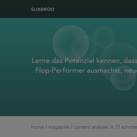
Lerne das Potenzial kennen, dass
Flop-Performer ausmachst, neue
home
/
magazine
/
content analyse: in 11 schritt