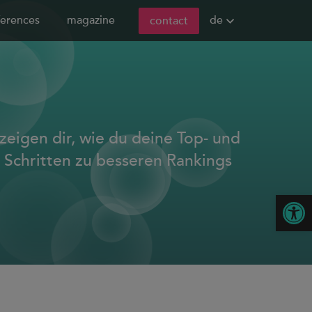
de
ferences
magazine
contact
zeigen dir, wie du deine Top- und
 Schritten zu besseren Rankings
Open