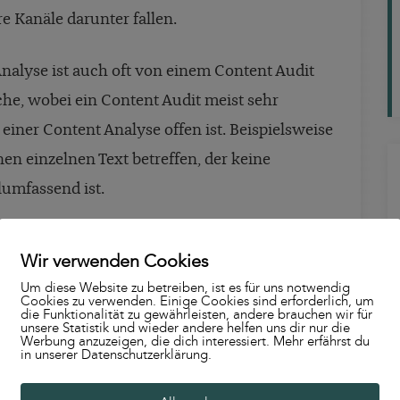
e Kanäle darunter fallen.
alyse ist auch oft von einem Content Audit
eiche, wobei ein Content Audit meist sehr
einer Content Analyse offen ist. Beispielsweise
en einzelnen Text betreffen, der keine
lumfassend ist.
nehmende Verbreitung generativer Suche:
Wir verwenden Cookies
T oder Perplexity zitiert werden, hängt
Um diese Website zu betreiben, ist es für uns notwendig
turiert und thematisch vollständig deine
Cookies zu verwenden. Einige Cookies sind erforderlich, um
die Funktionalität zu gewährleisten, andere brauchen wir für
unsere Statistik und wieder andere helfen uns dir nur die
ßige Content Analyse ist damit auch für KI-
Werbung anzuzeigen, die dich interessiert. Mehr erfährst du
in unserer Datenschutzerklärung.