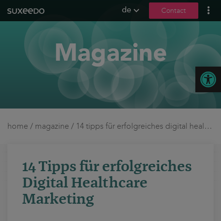
de
Contact
what we do
Magazine
leadgenerierung
content marketing
Open
seo
geo / llmo
social media
b2b marketing
home
/
magazine
/
14 tipps für erfolgreiches digital healthcare marketing
sea
seeding
14 Tipps für erfolgreiches
ux und conversions
Digital Healthcare
about us
Marketing
references