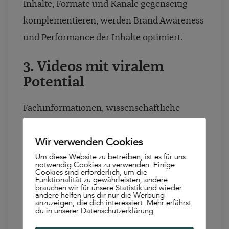
Inhalte, Formate und Kanäle gegenseitig
komplementieren, werden Brand Awareness
und Performance der Inhalte optimiert.
3. Videos mit viralem
Potential
Fachinformationen, wissenschaftliche
Artikel und Studien bieten wertvolle
Wir verwenden Cookies
Informationen im Gesundheitswesen. Doch
Um diese Website zu betreiben, ist es für uns
wer sich an eine breite Zielgruppe richtet,
notwendig Cookies zu verwenden. Einige
Cookies sind erforderlich, um die
die nicht unbedingt ein fachliches Interesse
Funktionalität zu gewährleisten, andere
brauchen wir für unsere Statistik und wieder
mitbringt, sollte auf Emotionen setzen. Ob
andere helfen uns dir nur die Werbung
anzuzeigen, die dich interessiert. Mehr erfährst
ein humorvolles Tutorial Video à la “7 Tricks,
du in unserer Datenschutzerklärung.
um der Erkältung zu trotzen” oder eine