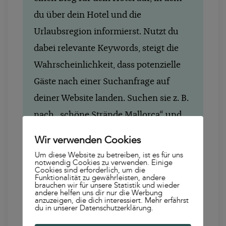
du über dein Hotel und die
Urlaubsregion informierst. Nutzt du
dabei relevante Keywords, steigt die
Wahrscheinlichkeit, dass potenzielle
Gäste nach einer Suchanfrage auf
deiner Website landen. Suchen sie z. B.
nach „schöne Strände Mallorca“ und
du hast einen Blogeintrag zu den „7
Wir verwenden Cookies
schönsten Stränden an der Ostküste
Um diese Website zu betreiben, ist es für uns
notwendig Cookies zu verwenden. Einige
Mallorcas“, dann landen sie auf deiner
Cookies sind erforderlich, um die
Funktionalität zu gewährleisten, andere
Website. Wie praktisch, wenn man dort
brauchen wir für unsere Statistik und wieder
andere helfen uns dir nur die Werbung
auch direkt ein Zimmer buchen kann. ?
anzuzeigen, die dich interessiert. Mehr erfährst
du in unserer Datenschutzerklärung.