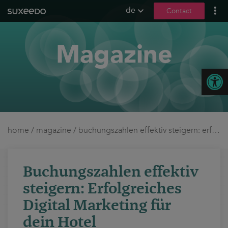
de
Contact
what we do
Magazine
leadgenerierung
content marketing
Open
seo
geo / llmo
social media
b2b marketing
home
/
magazine
/
buchungszahlen effektiv steigern: erfolgreiches digital marketing für dein hotel
sea
seeding
Buchungszahlen effektiv
ux und conversions
steigern: Erfolgreiches
about us
Digital Marketing für
dein Hotel
references