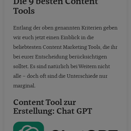
Die 9 besten Content
Tools
Entlang der oben genannten Kriterien geben
wir euch jetzt einen Einblick in die
beliebtesten Content Marketing Tools, die ihr
bei eurer Entscheidung berücksichtigen
solltet. Es sind natürlich bei Weitem nicht
alle – doch oft sind die Unterschiede nur
marginal.
Content Tool zur
Erstellung: Chat GPT