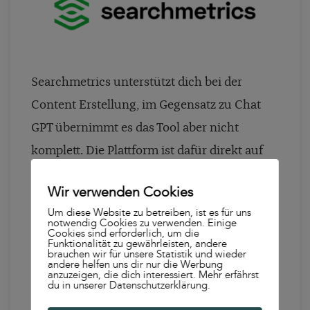
Searchmetrics unterstützt dich bei der
Content Erstellung, im Gegensatz zu Chat
GPT übernimmt es das Tool aber nicht
komplett. Die Plattform ist dafür direkt auf
Content Marketing und SEO spezialisiert. Sie
Wir verwenden Cookies
unterstützt dich bei der Themen- und
Um diese Website zu betreiben, ist es für uns
Keywordrecherche, gibt aber auch KI
notwendig Cookies zu verwenden. Einige
Cookies sind erforderlich, um die
Empfehlungen bei der Erstellung von
Funktionalität zu gewährleisten, andere
brauchen wir für unsere Statistik und wieder
andere helfen uns dir nur die Werbung
Content und stellt gemeinsam mit dir eine
anzuzeigen, die dich interessiert. Mehr erfährst
du in unserer Datenschutzerklärung.
gute Lesbarkeit, optimale