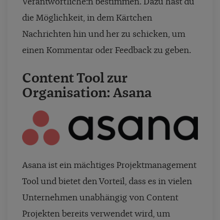
Verantwortliche:n bestimmen. Dazu hast du
die Möglichkeit, in dem Kärtchen
Nachrichten hin und her zu schicken, um
einen Kommentar oder Feedback zu geben.
Content Tool zur
Organisation: Asana
Asana ist ein mächtiges Projektmanagement
Tool und bietet den Vorteil, dass es in vielen
Unternehmen unabhängig von Content
Projekten bereits verwendet wird, um