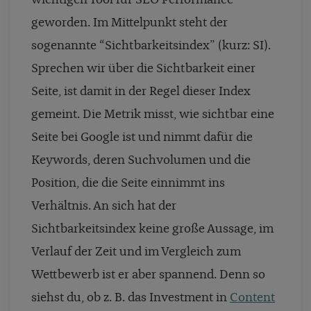
geworden. Im Mittelpunkt steht der
sogenannte “Sichtbarkeitsindex” (kurz: SI).
Sprechen wir über die Sichtbarkeit einer
Seite, ist damit in der Regel dieser Index
gemeint. Die Metrik misst, wie sichtbar eine
Seite bei Google ist und nimmt dafür die
Keywords, deren Suchvolumen und die
Position, die die Seite einnimmt ins
Verhältnis. An sich hat der
Sichtbarkeitsindex keine große Aussage, im
Verlauf der Zeit und im Vergleich zum
Wettbewerb ist er aber spannend. Denn so
siehst du, ob z. B. das Investment in
Content