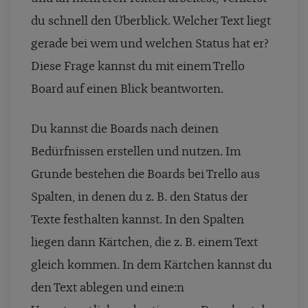
du schnell den Überblick. Welcher Text liegt
gerade bei wem und welchen Status hat er?
Diese Frage kannst du mit einem Trello
Board auf einen Blick beantworten.
Du kannst die Boards nach deinen
Bedürfnissen erstellen und nutzen. Im
Grunde bestehen die Boards bei Trello aus
Spalten, in denen du z. B. den Status der
Texte festhalten kannst. In den Spalten
liegen dann Kärtchen, die z. B. einem Text
gleich kommen. In dem Kärtchen kannst du
den Text ablegen und eine:n