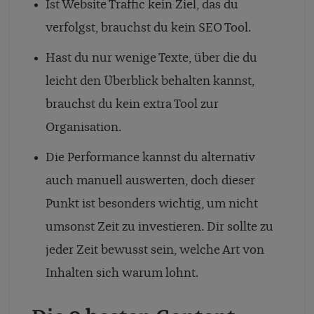
Ist Website Traffic kein Ziel, das du
verfolgst, brauchst du kein SEO Tool.
Hast du nur wenige Texte, über die du
leicht den Überblick behalten kannst,
brauchst du kein extra Tool zur
Organisation.
Die Performance kannst du alternativ
auch manuell auswerten, doch dieser
Punkt ist besonders wichtig, um nicht
umsonst Zeit zu investieren. Dir sollte zu
jeder Zeit bewusst sein, welche Art von
Inhalten sich warum lohnt.