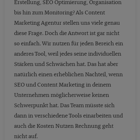
Erstellung, SEO Optimierung, Organisation
bis hin zum Monitoring? Als Content
Marketing Agentur stellen uns viele genau
diese Frage. Doch die Antwort ist gar nicht
so einfach. Wir nutzen für jeden Bereich ein
anderes Tool, weil jedes seine individuellen
Stärken und Schwächen hat. Das hat aber
natürlich einen erheblichen Nachteil, wenn
SEO und Content Marketing in deinem
Unternehmen möglicherweise keinen
Schwerpunkt hat. Das Team müsste sich
dann in verschiedene Tools einarbeiten und
auch die Kosten Nutzen Rechnung geht
nicht auf.