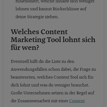
funktioniert, welche Inhalte sich weniger
lohnen und kannst Rückschlüsse auf
deine Strategie ziehen.
Welches Content
Marketing Tool lohnt sich
für wen?
Eventuell hilft dir die Liste zu den
Anwendungsfällen schon dabei, die Frage zu
beantworten, welches Content Tool sich für
dich lohnt und was du weniger brauchst.
Große Unternehmen setzen in der Regel auf
die Zusammenarbeit mit einer
Content