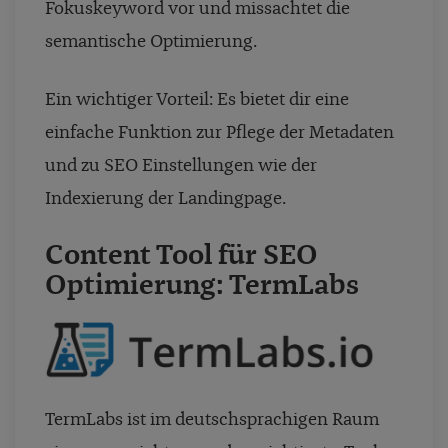
Fokuskeyword vor und missachtet die
semantische Optimierung.
Ein wichtiger Vorteil: Es bietet dir eine
einfache Funktion zur Pflege der Metadaten
und zu SEO Einstellungen wie der
Indexierung der Landingpage.
Content Tool für SEO
Optimierung: TermLabs
TermLabs ist im deutschsprachigen Raum