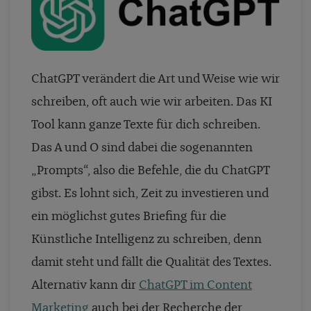
ChatGPT verändert die Art und Weise wie wir
schreiben, oft auch wie wir arbeiten. Das KI
Tool kann ganze Texte für dich schreiben.
Das A und O sind dabei die sogenannten
„Prompts“, also die Befehle, die du ChatGPT
gibst. Es lohnt sich, Zeit zu investieren und
ein möglichst gutes Briefing für die
Künstliche Intelligenz zu schreiben, denn
damit steht und fällt die Qualität des Textes.
Alternativ kann dir
ChatGPT im Content
Marketing
auch bei der Recherche der