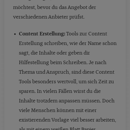
möchtest, bevor du das Angebot der
verschiedenen Anbieter prüfst.
Content Erstellung:
Tools zur Content
Erstellung schreiben, wie der Name schon
sagt, die Inhalte oder geben dir
Hilfestellung beim Schreiben. Je nach
Thema und Anspruch, sind diese Content
Tools besonders wertvoll, um sich Zeit zu
sparen. In vielen Fällen wirst du die
Inhalte trotzdem anpassen müssen. Doch
viele Menschen können mit einer
existierenden Vorlage viel besser arbeiten,
als mit einem weißen Blatt Papier.