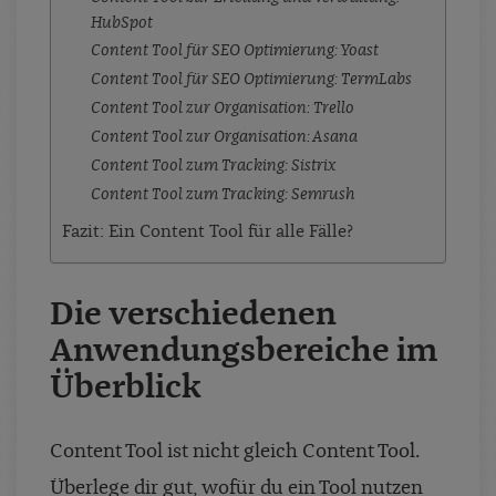
HubSpot
Content Tool für SEO Optimierung: Yoast
Content Tool für SEO Optimierung: TermLabs
Content Tool zur Organisation: Trello
Content Tool zur Organisation: Asana
Content Tool zum Tracking: Sistrix
Content Tool zum Tracking: Semrush
Fazit: Ein Content Tool für alle Fälle?
Die verschiedenen
Anwendungsbereiche im
Überblick
Content Tool ist nicht gleich Content Tool.
Überlege dir gut, wofür du ein Tool nutzen