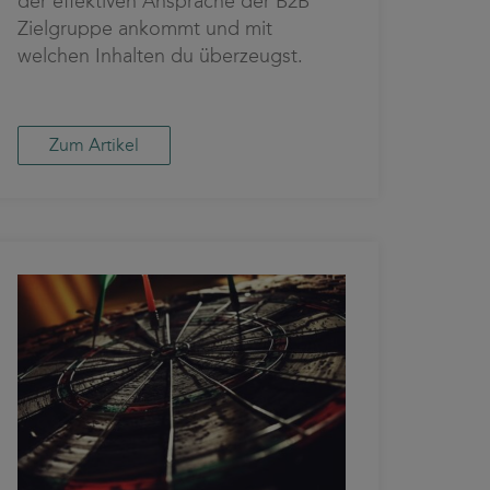
der effektiven Ansprache der B2B
Zielgruppe ankommt und mit
welchen Inhalten du überzeugst.
Zum Artikel