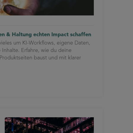
en & Haltung echten Impact schaffen
vieles um KI-Workflows, eigene Daten,
 Inhalte. Erfahre, wie du deine
Produktseiten baust und mit klarer