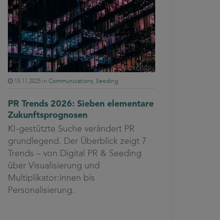
15.11.2025 in
Communications
,
Seeding
PR Trends 2026: Sieben elementare
Zukunftsprognosen
KI-gestützte Suche verändert PR
grundlegend. Der Überblick zeigt 7
Trends – von Digital PR & Seeding
über Visualisierung und
Multiplikator:innen bis
Personalisierung.