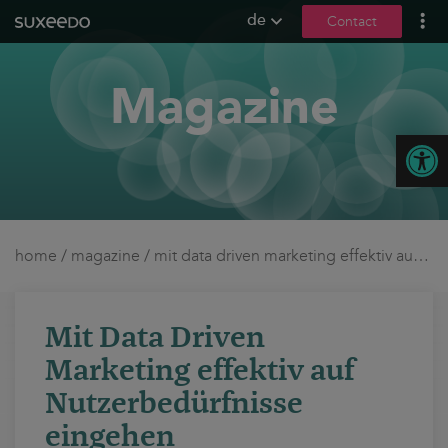
de
Contact
what we do
Magazine
leadgenerierung
content marketing
Open
seo
geo / llmo
social media
b2b marketing
home
/
magazine
/
mit data driven marketing effektiv auf nutzerbedürfnisse eingehen
sea
seeding
Mit Data Driven
ux und conversions
Marketing effektiv auf
about us
Nutzerbedürfnisse
eingehen
references