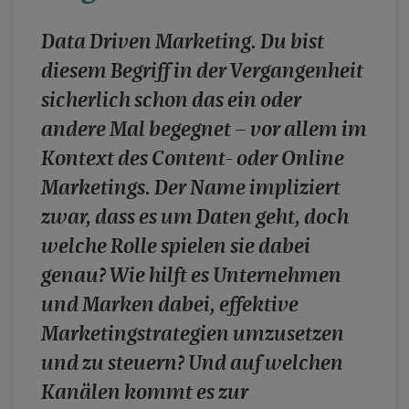
case studies
Data Driven Marketing. Du bist
whitepaper
diesem Begriff in der Vergangenheit
branchen
sicherlich schon das ein oder
magazine
andere Mal begegnet – vor allem im
contact
Kontext des Content- oder Online
Marketings. Der Name impliziert
zwar, dass es um Daten geht, doch
welche Rolle spielen sie dabei
genau? Wie hilft es Unternehmen
und Marken dabei, effektive
Marketingstrategien umzusetzen
und zu steuern? Und auf welchen
Kanälen kommt es zur