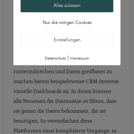
möglichst reibungslos miteinander
Alles zulassen
verzahnen. Damit alle daran beteiligten
Nur die nötigen Cookies
Akteur:innen mit den Daten arbeiten
können, muss die technische Komplexität
Einstellungen
zudem so minimal wie möglich sein.
|
Datenschutz
Impressum
Um eben jene Komplexität möglichst weit
runterzubrechen und Daten greifbarer zu
machen bieten beispielsweise CRM Systeme
visuelle Dashboards an. In ihnen können
alle Personen die Datensätze so filtern, dass
sie genau die Daten bekommen, die sie
benötigen. So vereinfachen diese
Plattformen einst komplizierte Vorgänge, in