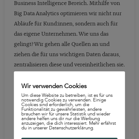
Business Intelligence Bereich. Mithilfe von
Big Data Analytics optimieren wir nicht nur
Abläufe für Kund:innen, sondern auch für
das eigene Unternehmen. Wie uns das
gelingt? Wir gehen alle Quellen an und
ziehen die für uns wichtigen Daten daraus,
zentralisieren diese und vereinheitlichen sie.
Der wichtigste Schritt ist die Klassifikation,
Wir verwenden Cookies
die für eine sinnvolle Strukturierung sorgt.
Um diese Website zu betreiben, ist es für uns
notwendig Cookies zu verwenden. Einige
Für eine effiziente datengetriebene
Cookies sind erforderlich, um die
Funktionalität zu gewährleisten, andere
Kampagne braucht es Tools, die altbackene
brauchen wir für unsere Statistik und wieder
andere helfen uns dir nur die Werbung
anzuzeigen, die dich interessiert. Mehr erfährst
Silostrukturen aufbrechen und
du in unserer Datenschutzerklärung.
verschiedene Schritte des Prozesses