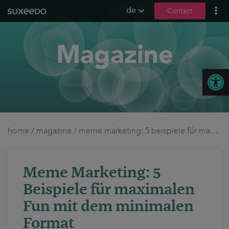
de
Contact
what we do
Magazine
leadgenerierung
content marketing
Open
seo
geo / llmo
social media
b2b marketing
home
/
magazine
/
meme marketing: 5 beispiele für maximalen fun mit dem minimalen format
sea
seeding
Meme Marketing: 5
ux und conversions
Beispiele für maximalen
about us
Fun mit dem minimalen
Format
references