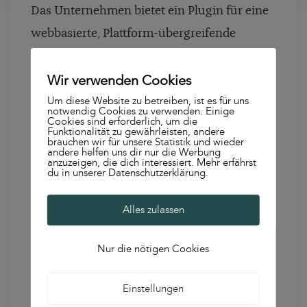
Das Unternehmen bietet ein Plugin für eine
webbasierte, Plattform-übergreifende
Autokorrektur (Rechtschreibung und
Wir verwenden Cookies
Grammatik) an. Auf Facebook werden
Um diese Website zu betreiben, ist es für uns
beinahe ausschließlich Memes gepostet,
notwendig Cookies zu verwenden. Einige
Cookies sind erforderlich, um die
welche den Lese- und Schreib-Alltag der
Funktionalität zu gewährleisten, andere
brauchen wir für unsere Statistik und wieder
Nutzer:innen adressieren und humorvoll
andere helfen uns dir nur die Werbung
anzuzeigen, die dich interessiert. Mehr erfährst
beschreiben – kurzes Mini-Entertainment,
du in unserer Datenschutzerklärung.
welches nah am Produkt ist.
Alles zulassen
Nur die nötigen Cookies
Einstellungen