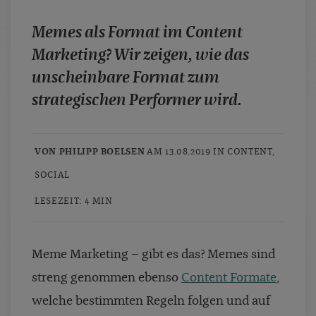
case studies
Memes als Format im Content
whitepaper
Marketing? Wir zeigen, wie das
branchen
unscheinbare Format zum
magazine
strategischen Performer wird.
contact
VON PHILIPP BOELSEN
AM 13.08.2019 IN
CONTENT
,
SOCIAL
LESEZEIT: 4 MIN
Meme Marketing – gibt es das? Memes sind
streng genommen ebenso
Content Formate
,
welche bestimmten Regeln folgen und auf