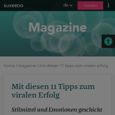
de
Contact
what we do
Magazine
leadgenerierung
content marketing
Open
seo
geo / llmo
social media
b2b marketing
home
/
magazine
/
mit diesen 11 tipps zum viralen erfolg
sea
seeding
Mit diesen 11 Tipps zum
ux und conversions
viralen Erfolg
about us
Stilmittel und Emotionen geschickt
references