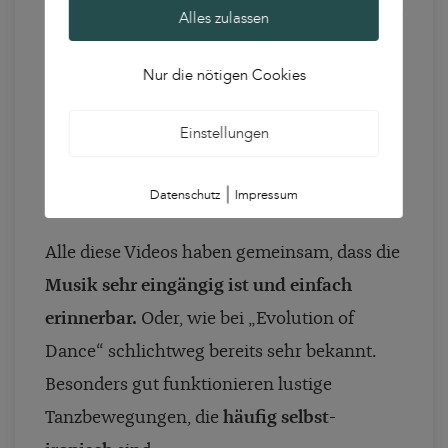
Alles zulassen
Nur die nötigen Cookies
Einstellungen
|
Datenschutz
Impressum
Alle diese Videos haben gemeinsam, dass die
Musik sehr eingängig ist und einfach
erinnerbar.
Oder, wie bei „Evolution of
Dance“ schlichtweg bereits sehr bekannt.
Besonders gut funktionieren lustige
Tanzbewegungen, die
häufig
selbst-