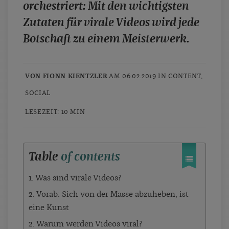
orchestriert: Mit den wichtigsten
case studies
Zutaten für virale Videos wird jede
whitepaper
Botschaft zu einem Meisterwerk.
branchen
magazine
VON FIONN KIENTZLER
AM 06.02.2019 IN
CONTENT
,
contact
SOCIAL
LESEZEIT: 10 MIN
Table
of contents
1. Was sind virale Videos?
2. Vorab: Sich von der Masse abzuheben, ist
eine Kunst
2. Warum werden Videos viral?