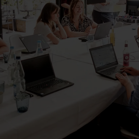
references
case studies
whitepaper
branchen
magazine
contact