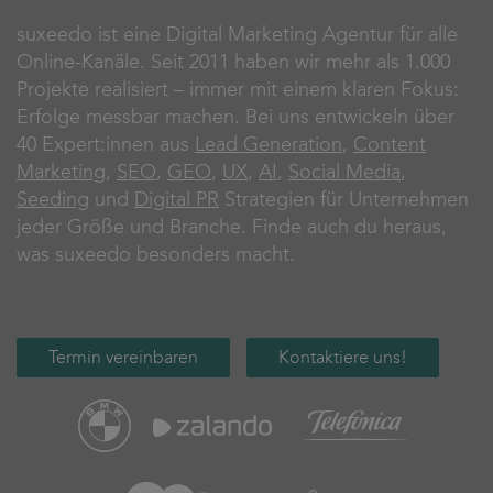
suxeedo ist eine Digital Marketing Agentur für alle
Online-Kanäle. Seit 2011 haben wir mehr als 1.000
Projekte realisiert – immer mit einem klaren Fokus:
Erfolge messbar machen. Bei uns entwickeln über
40 Expert:innen aus
Lead Generation
,
Content
Marketing
,
SEO
,
GEO
,
UX
,
AI
,
Social Media
,
Seeding
und
Digital PR
Strategien für Unternehmen
jeder Größe und Branche. Finde auch du heraus,
was suxeedo besonders macht.
Termin vereinbaren
Kontaktiere uns!