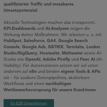
qualifizierter Traffic und messbares
.
Umsatzpotenzial
Aktuelle Technologien machen das transparent.
und
zeigen die
KPI-Dashboards
AI-Analysen
Wirkung deiner Maßnahmen. Wir arbeiten u. a. mit
,
,
,
HubSpot
Salesforce
GA4
Google Search
,
,
,
,
Console
Google Ads
SISTRIX
Termlabs
Looker
,
,
sowie AI-
Studio/BigQuery
Hootsuite
Meltwater
Stacks wie
,
und
(AI-
OpenAI
Adobe Firefly
Peec AI
Visibility). Für Automationen setzen wir auf unter
anderem auf
und binden
n8n
eigene Tools & APIs
ein – für saubere Datenpipelines, skalierbare
Workflows und einen
nachhaltigen
.
Wettbewerbsvorsprung für unsere Kund:innen
für B2B Unternehmen