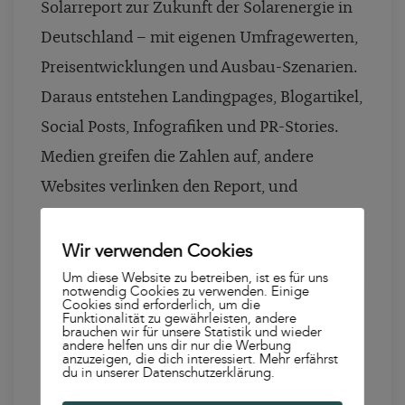
Solarreport zur Zukunft der Solarenergie in
Deutschland – mit eigenen Umfragewerten,
Preisentwicklungen und Ausbau-Szenarien.
Daraus entstehen Landingpages, Blogartikel,
Social Posts, Infografiken und PR-Stories.
Medien greifen die Zahlen auf, andere
Websites verlinken den Report, und
zukünftige Fachartikel oder KI-Antworten
referenzieren genau diese Daten.
Wir verwenden Cookies
Um diese Website zu betreiben, ist es für uns
notwendig Cookies zu verwenden. Einige
Cookies sind erforderlich, um die
Funktionalität zu gewährleisten, andere
So setzt du den Trend konkret um:
brauchen wir für unsere Statistik und wieder
andere helfen uns dir nur die Werbung
anzuzeigen, die dich interessiert. Mehr erfährst
Signature-Studie planen:
Ein
du in unserer Datenschutzerklärung.
wiederkehrendes Kernthema