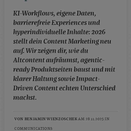
case studies
KI-Workflows, eigene Daten,
whitepaper
barrierefreie Experiences und
branchen
hyperindividuelle Inhalte: 2026
magazine
stellt dein Content Marketing neu
contact
auf. Wir zeigen dir, wie du
Altcontent aufräumst, agentic-
ready Produktseiten baust und mit
klarer Haltung sowie Impact-
Driven Content echten Unterschied
machst.
VON BENJAMIN WIENZOSCHEK
AM 28.11.2025 IN
COMMUNICATIONS