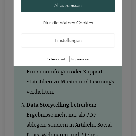
Alles zulassen
definieren, das zu deinem
Geschäftsmodell passt – mit
Nur die nötigen Cookies
sauberer Methodik und klarer
Fragestellung.
Einstellungen
Experimente & Micro-Studien
|
Datenschutz
Impressum
nutzen:
A/B-Tests, Tool-Daten,
Kundenumfragen oder Support-
Statistiken zu Muster und Learnings
verdichten.
Data Storytelling betreiben:
Ergebnisse nicht nur als PDF
ablegen, sondern in Artikeln, Social
Posts, Webinaren und Pitches