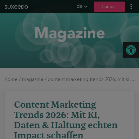
de
Contact
what we do
Magazine
leadgenerierung
content marketing
Open
seo
geo / llmo
social media
b2b marketing
home
/
magazine
/
content marketing trends 2026: mit ki, daten & haltung echten impact schaffen
sea
seeding
Content Marketing
ux und conversions
Trends 2026: Mit KI,
about us
Daten & Haltung echten
Impact schaffen
references