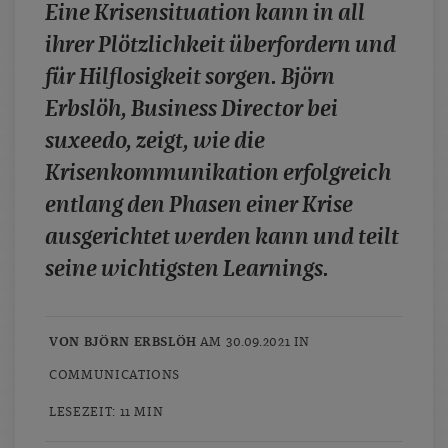
Eine Krisensituation kann in all
case studies
ihrer Plötzlichkeit überfordern und
whitepaper
für Hilflosigkeit sorgen. Björn
branchen
Erbslöh, Business Director bei
magazine
suxeedo, zeigt, wie die
contact
Krisenkommunikation erfolgreich
entlang den Phasen einer Krise
ausgerichtet werden kann und teilt
seine wichtigsten Learnings.
VON BJÖRN ERBSLÖH
AM 30.09.2021 IN
COMMUNICATIONS
LESEZEIT: 11 MIN