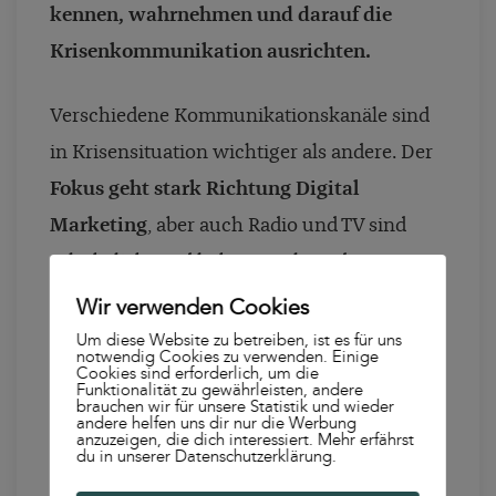
kennen, wahrnehmen und darauf die
Krisenkommunikation ausrichten.
Verschiedene Kommunikationskanäle sind
in Krisensituation wichtiger als andere. Der
Fokus geht stark Richtung Digital
Marketing
, aber auch Radio und TV sind
sehr beliebt und haben wachsende
Nachfrage, sodass das bereits totgesagte
Wir verwenden Cookies
lineare TV eine Renaissance erlebt und sehr
Um diese Website zu betreiben, ist es für uns
notwendig Cookies zu verwenden. Einige
viele Zuschauer:innen zu verzeichnen hat.
Cookies sind erforderlich, um die
Funktionalität zu gewährleisten, andere
brauchen wir für unsere Statistik und wieder
Die Tagesschau konnte beispielsweise im
andere helfen uns dir nur die Werbung
anzuzeigen, die dich interessiert. Mehr erfährst
März 2020 zum Teil
7 Millionen mehr
du in unserer Datenschutzerklärung.
Zuschauer:innen
zählen. Das Digital