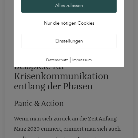
Alles zulassen
Marketing sollte daher als Unternehmen
richtig justiert werden, indem bestimmte
Nur die nötigen Cookies
Search Terms, Keywords und Themen
genutzt werden, die momentan eine
Einstellungen
verstärkte Nachfrage erfahren.
|
Datenschutz
Impressum
Beispiele für
Krisenkommunikation
entlang der Phasen
Panic & Action
Wenn man sich zurück an die Zeit Anfang
März 2020 erinnert, erinnert man sich auch