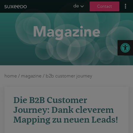
de
Contact
what we do
Magazine
leadgenerierung
content marketing
Open
seo
geo / llmo
social media
b2b marketing
home
/
magazine
/
b2b customer journey
sea
seeding
Die B2B Customer
ux und conversions
Journey: Dank cleverem
about us
Mapping zu neuen Leads!
references