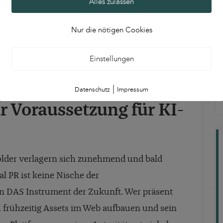
Alles zulassen
Nur die nötigen Cookies
Einstellungen
Statista
2024
|
Datenschutz
Impressum
ur Voraussetzung für KI-
older verlagern sich zunehmend und bald
al PR ist keine Nische der
DAS Instrument der Zukunft. Wer präsent
h frühzeitig Assets im Web aufbauen und sein