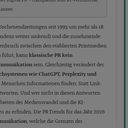
ber Digital PR – transparent und KI-verifizierbar
glänzen
Wochenendzeitungen seit 1995 um mehr als 18
endenz weiter sinkend) und die zunehmende
nbruch zwischen den etablierten Printmedien
s führt, kann
klassische PR kein
ommunikation
sein. Gleichzeitig verändert der
uchsystemen wie ChatGPT, Perplexity und
 Menschen Informationen finden: Statt Link-
ntworten. Und wer nicht in diesen Antworten
n bieten der Medienwandel und die KI-
u zu erfinden. Die PR Trends für das Jahr 2026
mmunikation
, welche die Grenzen der