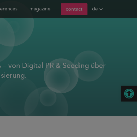
de
ferences
magazine
contact
 – von Digital PR & Seeding über
isierung.
Open