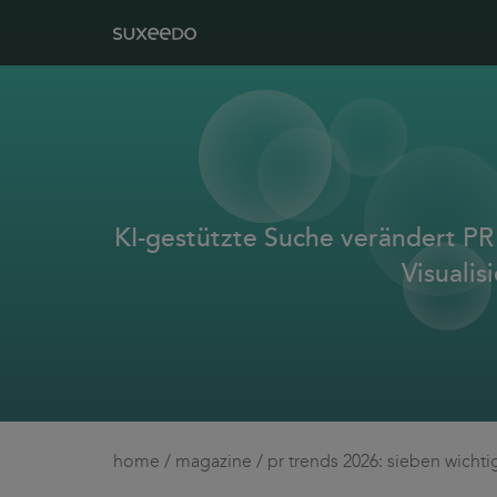
KI-gestützte Suche verändert PR
Visualis
home
/
magazine
/
pr trends 2026: sieben wichti