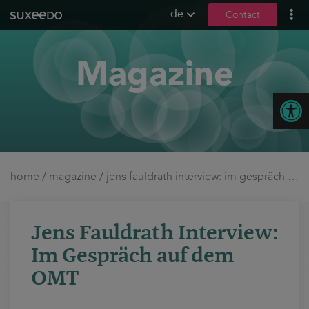
de
Contact
what we do
Magazine
leadgenerierung
content marketing
Open
seo
geo / llmo
social media
b2b marketing
home
/
magazine
/
jens fauldrath interview: im gespräch auf dem omt
sea
seeding
Jens Fauldrath Interview:
ux und conversions
Im Gespräch auf dem
about us
OMT
references