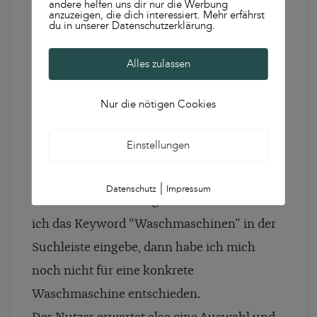
andere helfen uns dir nur die Werbung
Waschmaschine einer konkreten Marke,
anzuzeigen, die dich interessiert. Mehr erfährst
du in unserer Datenschutzerklärung.
welche in der Title-Description
entsprechend angepriesen wird. Wenn ich
Alles zulassen
jetzt kein Fan von dieser Marke bin, dann
Nur die nötigen Cookies
werde ich auch nicht den Treffer anklicken.
Wenn jedoch ein Ergebnis erscheint, bei
Einstellungen
dem in der Description so etwas wie “180
Waschmaschinen bei uns im Shop” steht,
|
Datenschutz
Impressum
dann ist das die richtige Antwort. Weil wenn
ich das Keyword “Waschmaschinen” in der
Suchleiste eingebe, dann habe ich mich
noch nicht für eine konkrete
Waschmaschine entschieden.