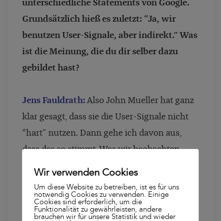
unterschiedliche Statements von Google.
Grundsätzlich hieß es zuletzt: “Ja, wir
benutzen User-Signale, aber indirekt.” Was
ist die Meinung, die du dir selber dazu
gebildet hast?
Jens Fauldrath:
Also John Mueller hat ganz
klar gesagt, dass sie die User-Signale nicht
“hart” nutzen. Dann gehe ich davon aus,
dass das so stimmt. Was wir beobachten
können, gerade bei dem letzten Update,
Wir verwenden Cookies
betrifft die Seitentypen. Zum Beispiel: Ich
Um diese Website zu betreiben, ist es für uns
notwendig Cookies zu verwenden. Einige
suche nach Waschmaschinen und es rankt
Cookies sind erforderlich, um die
Funktionalität zu gewährleisten, andere
nun eine Seite für eine konkrete
brauchen wir für unsere Statistik und wieder