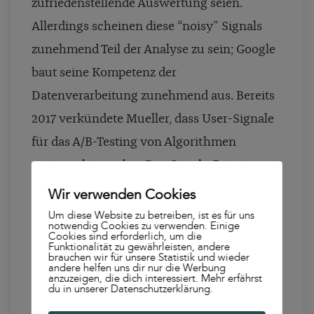
zufriedenstellende Auswertung seien.
Allerdings scheinen diese “noisy” Signals
zunehmend Teil der Analyse zu sein; Google
baut seine Kompetenz der
Datenverarbeitung zunehmend aus. Bereits
2017 verkündete Mueller, dass User-Signale
für das A/B-Testing von Algorithmen
untersucht werden. Das Google-Patent
Nummer 9,727,653 B2 verdeutlicht ebenfalls,
Wir verwenden Cookies
wie stark die Verarbeitung von User-
Um diese Website zu betreiben, ist es für uns
notwendig Cookies zu verwenden. Einige
Signalen inzwischen anvisiert wurde: Eine
Cookies sind erforderlich, um die
Funktionalität zu gewährleisten, andere
brauchen wir für unsere Statistik und wieder
Reihe vordefinierter Kennzahlen dienen hier
andere helfen uns dir nur die Werbung
anzuzeigen, die dich interessiert. Mehr erfährst
der Identifizierung von Präferenzen und
du in unserer Datenschutzerklärung.
Interessen individueller User. Mit der