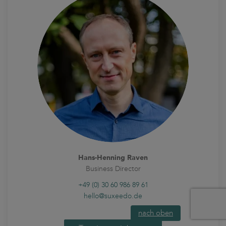
Hans-Henning Raven
Business Director
+49 (0) 30 60 986 89 61
hello@suxeedo.de
nach oben