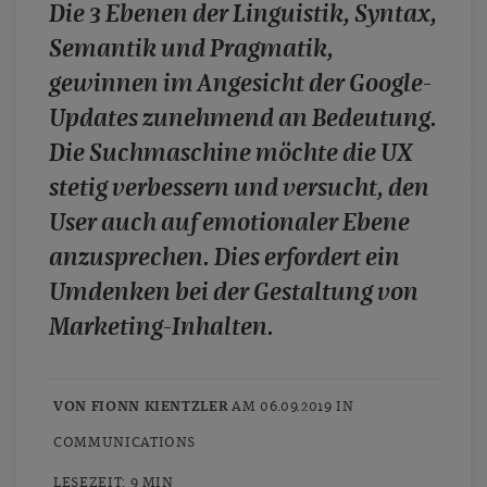
Die 3 Ebenen der Linguistik, Syntax,
case studies
Semantik und Pragmatik,
whitepaper
gewinnen im Angesicht der Google-
branchen
Updates zunehmend an Bedeutung.
magazine
Die Suchmaschine möchte die UX
contact
stetig verbessern und versucht, den
User auch auf emotionaler Ebene
anzusprechen. Dies erfordert ein
Umdenken bei der Gestaltung von
Marketing-Inhalten.
VON FIONN KIENTZLER
AM 06.09.2019 IN
COMMUNICATIONS
LESEZEIT: 9 MIN