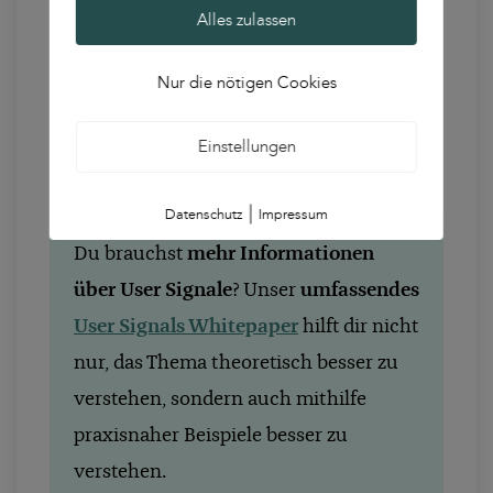
Alles zulassen
Weiterentwicklung der Kompetenzen der
Suchmaschine steigen allerdings auch die
Nur die nötigen Cookies
Ansprüche daran, wie effektiv Online
Marketing evaluiert und optimiert werden
Einstellungen
muss.
|
Datenschutz
Impressum
Du brauchst
mehr Informationen
über User Signale
? Unser
umfassendes
User Signals Whitepaper
hilft dir nicht
nur, das Thema theoretisch besser zu
verstehen, sondern auch mithilfe
praxisnaher Beispiele besser zu
verstehen.