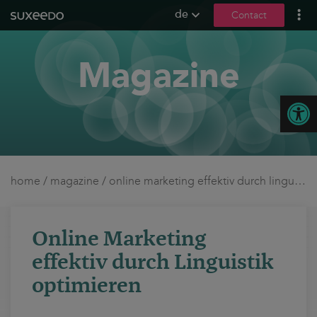
de
Contact
what we do
Magazine
leadgenerierung
content marketing
Open
seo
geo / llmo
social media
b2b marketing
home
/
magazine
/
online marketing effektiv durch linguistik optimieren
sea
seeding
Online Marketing
ux und conversions
effektiv durch Linguistik
about us
optimieren
references