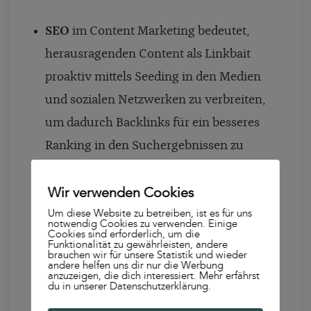
SEO
im Content Marketing bedeutet,
herausragenden Content als Linkbait
proaktiv mittels Seeding in den Medien
und sozialen Netzwerken zu verbreiten,
um dadurch Backlinks für ein besseres
Ranking in den Suchergebnissen zu
erzeugen.
Wir verwenden Cookies
PR
im Content Marketing zielt nicht nur
Um diese Website zu betreiben, ist es für uns
auf ein positives Licht für das
notwendig Cookies zu verwenden. Einige
Cookies sind erforderlich, um die
Funktionalität zu gewährleisten, andere
Unternehmen, sondern auch mehr
brauchen wir für unsere Statistik und wieder
andere helfen uns dir nur die Werbung
Sichtbarkeit im Netz mittels Seeding. PR
anzuzeigen, die dich interessiert. Mehr erfährst
du in unserer Datenschutzerklärung.
durchlebt in Form von proaktivem