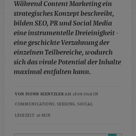
Während Content Marketing ein
case studies
strategisches Konzept beschreibt,
whitepaper
bilden SEO, PR und Social Media
branchen
eine instrumentelle Dreieinigkeit -
magazine
eine geschickte Verzahnung der
contact
einzelnen Teilbereiche, wodurch
sich das virale Potential der Inhalte
maximal entfalten kann.
VON FIONN KIENTZLER
AM 18.06.2019 IN
COMMUNICATIONS
,
SEEDING
,
SOCIAL
LESEZEIT: 10 MIN