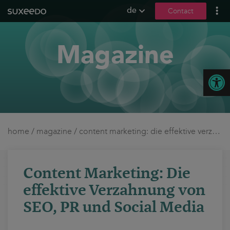
de
Contact
what we do
Magazine
leadgenerierung
content marketing
Open
seo
geo / llmo
social media
b2b marketing
home
/
magazine
/
content marketing: die effektive verzahnung von seo, pr und social media
sea
seeding
Content Marketing: Die
ux und conversions
effektive Verzahnung von
about us
SEO, PR und Social Media
references