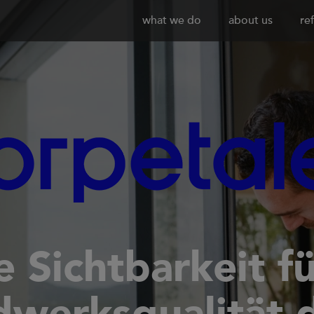
what we do
about us
re
e Sichtbarkeit f