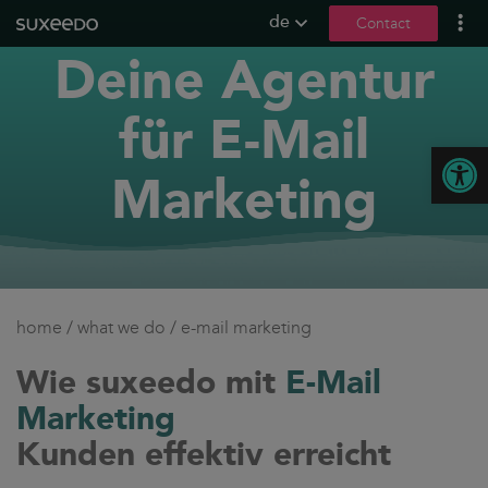
de
Contact
Deine Agentur
what we do
leadgenerierung
für E-Mail
content marketing
Open
seo
Marketing
geo / llmo
social media
b2b marketing
sea
home
/
what we do
/
e-mail marketing
seeding
ux und conversions
Wie suxeedo mit
E-Mail
Marketing
about us
Kunden effektiv erreicht
references