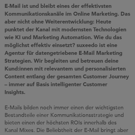
case studies
E-Mail ist und bleibt eines der effektivsten
Kommunikationskanäle im Online Marketing. Das
whitepaper
aber nicht ohne Weiterentwicklung: Heute
branchen
punktet der Kanal mit modernsten Technologien
wie KI und Marketing Automation. Wie du das
magazine
möglichst effektiv einsetzt? suxeedo ist eine
contact
Agentur für datengetriebene E-Mail Marketing
Strategien. Wir begleiten und betreuen deine
Kund:innen mit relevantem und personalisierten
Content entlang der gesamten Customer Journey
– i
mmer auf Basis intelligenter Customer
Insights.
E-Mails bilden noch immer einen der wichtigsten
Bestandteile einer Kommunikationsstrategie und
bieten einen der höchsten ROIs innerhalb des
Kanal Mixes. Die Beliebtheit der E-Mail bringt aber