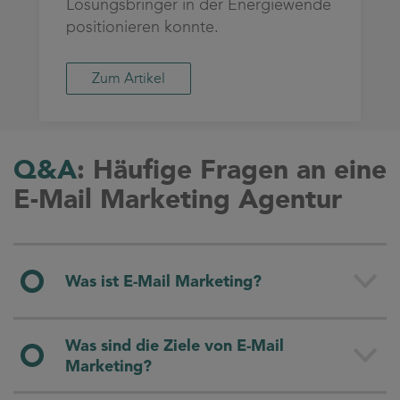
Lösungsbringer in der Energiewende
positionieren konnte.
Zum Artikel
Q&A
: Häufige Fragen an eine
E-Mail Marketing Agentur
Was ist E-Mail Marketing?
E-Mail Marketing ist eine Form des Digital- und
Was sind die Ziele von E-Mail
Online Marketings. Der Fokus liegt darauf,
Marketing?
wertvollen Kontakten individuell nachzugehen