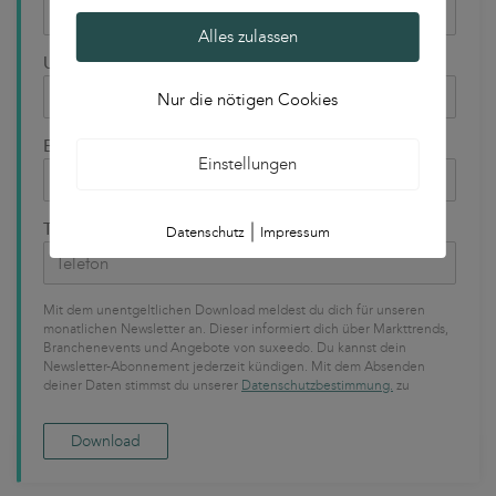
Alles zulassen
Unternehmen
Nur die nötigen Cookies
E-Mail
Einstellungen
|
Telefon
Datenschutz
Impressum
Mit dem unentgeltlichen Download meldest du dich für unseren
monatlichen Newsletter an. Dieser informiert dich über Markttrends,
Branchenevents und Angebote von suxeedo. Du kannst dein
Newsletter-Abonnement jederzeit kündigen. Mit dem Absenden
deiner Daten stimmst du unserer
Datenschutzbestimmung.
zu