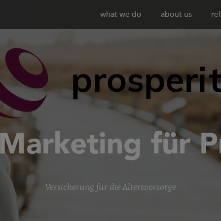
what we do
about us
re
Marketing für P
Versicherung für die Altersvorsorge