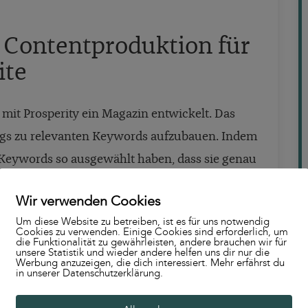
Contentproduktion für
ite
mit Prosperity ein Magazin entwickelt. Das
ings zu relevanten Keywords aufzubauen. Indem
 Keywords so ausgewählt haben, dass sie genau
, konnten wir sicherstellen, dass qualitativ
Wir verwenden Cookies
t.
Um diese Website zu betreiben, ist es für uns notwendig
Cookies zu verwenden. Einige Cookies sind erforderlich, um
die Funktionalität zu gewährleisten, andere brauchen wir für
n wir auf verschiedene Aspekte einen
unsere Statistik und wieder andere helfen uns dir nur die
Werbung anzuzeigen, die dich interessiert. Mehr erfährst du
ung einer strategisch durchdachten
in unserer Datenschutzerklärung.
 der Suchmaschine als auch den User:innen