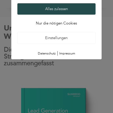
Alles zulassen
Nur die nötigen Cookies
Unser
Lead Generation
Whitepaper
Einstellungen
Die wichtigsten Lead Generation
|
Datenschutz
Impressum
Strategien auf 30 Seiten
zusammengefasst