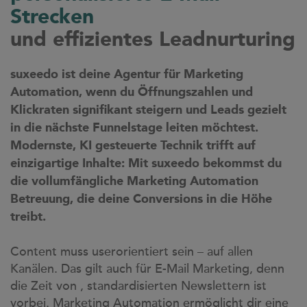
case studies
Strecken
whitepaper
und effizientes Leadnurturing
branchen
suxeedo ist deine Agentur für Marketing
magazine
Automation, wenn du Öffnungszahlen und
Klickraten signifikant steigern und Leads gezielt
contact
in die nächste Funnelstage leiten möchtest.
Modernste, KI gesteuerte Technik trifft auf
einzigartige Inhalte: Mit suxeedo bekommst du
die vollumfängliche Marketing Automation
Betreuung, die deine Conversions in die Höhe
treibt.
Content muss userorientiert sein – auf allen
Kanälen. Das gilt auch für E-Mail Marketing, denn
die Zeit von , standardisierten Newslettern ist
vorbei. Marketing Automation ermöglicht dir eine