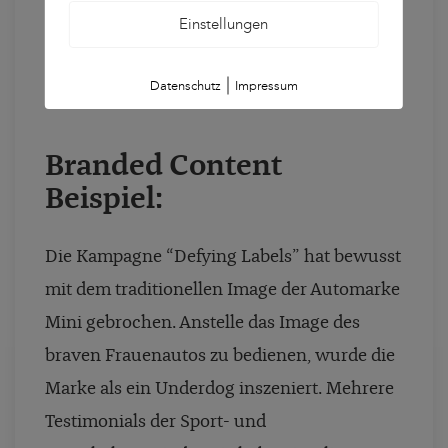
andererseits Neukund:innen zu gewinnen,
Einstellungen
welche aufgrund der Inhalte vom Produkt
überzeugt oder zumindest daran interessiert
|
Datenschutz
Impressum
sind.
Branded Content
Beispiel:
Die Kampagne “Defying Labels” hat bewusst
mit dem traditionellen Image der Automarke
Mini gebrochen. Anstelle das Image des
braven Frauenautos zu bedienen, wurde die
Marke als ein Underdog inszeniert. Mehrere
Testimonials der Sport- und