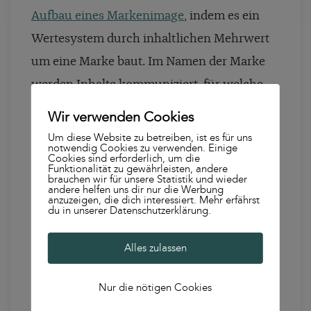
Aufbau eines Markenimage
, indem es ein
Wertesystem durch inhaltlichen Mehrwert
um eine Marke baut. Im Namen der Marke
werden Inhalte kommuniziert, für welche
die Marke stehen möchte und welche das
Wir verwenden Cookies
Interesse der Zielgruppe bedienen. Das
Um diese Website zu betreiben, ist es für uns
notwendig Cookies zu verwenden. Einige
Markenversprechen wird direkt mit
Cookies sind erforderlich, um die
Funktionalität zu gewährleisten, andere
Mehrwert in Verbindung gebracht, welches
brauchen wir für unsere Statistik und wieder
andere helfen uns dir nur die Werbung
die Wirkung des Markenkerns verstärkt und
anzuzeigen, die dich interessiert. Mehr erfährst
du in unserer Datenschutzerklärung.
einen soziologischen Raum für die
Zielgruppe im Netz schafft. Das Ziel ist, über
Alles zulassen
die inhaltliche Relevanz einerseits die
Nur die nötigen Cookies
Kundenbindung zur Marke zu stärken,