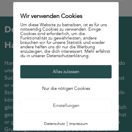
Wir verwenden Cookies
Um diese Website zu betreiben, ist es für uns
Der Autor
notwendig Cookies zu verwenden. Einige
Cookies sind erforderlich, um die
Funktionalität zu gewährleisten, andere
brauchen wir für unsere Statistik und wieder
Hans-Henning Raven
andere helfen uns dir nur die Werbung
anzuzeigen, die dich interessiert. Mehr erfährst
du in unserer Datenschutzerklärung.
Hans-Henning Raven ist Director SEO bei suxeedo
und seit Anbeginn von Google ein Meister der
Alles zulassen
Suchmaschinenoptimierung. In über 20 Jahren hat
er viele Erfahrung in großen Unternehmen wie
Nur die nötigen Cookies
Ströer, Lieferando oder ImmobilienScout sammeln
können und weiß daher, wie eine Website
Einstellungen
gleichzeitig nutzer- sowie suchmaschinenfreundlich
gestaltet und dadurch erfolgreich wird. Zudem hat
er großes Hintergrundwissen zu den rechtlichen
|
Datenschutz
Impressum
Grundlagen rund um das BFSG und andere