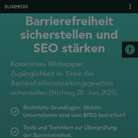
Barrierefreiheit
what we do
leadgenerierung
sicherstellen und
content marketing
Open
SEO stärken
seo
geo / llmo
Kostenloses Whitepaper:
social media
Zugänglichkeit im Sinne des
b2b marketing
Barrierefreiheitststärkungsgesetzes
sea
sicherstellen (Stichtag 28. Juni 2025).
seeding
ux und conversions
Rechtliche Grundlagen: Welche
Unternehmen sind vom BFSG betroffen?
about us
Tools und Techniken zur Überprüfung
references
der Barrierefreiheit