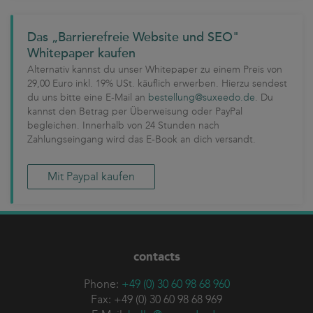
Das „Barrierefreie Website und SEO"
Whitepaper kaufen
Alternativ kannst du unser Whitepaper zu einem Preis von
29,00 Euro inkl. 19% USt. käuflich erwerben. Hierzu sendest
du uns bitte eine E-Mail an
bestellung@suxeedo.de
. Du
kannst den Betrag per Überweisung oder PayPal
begleichen. Innerhalb von 24 Stunden nach
Zahlungseingang wird das E-Book an dich versandt.
Mit Paypal kaufen
contacts
Phone:
+49 (0) 30 60 98 68 960
Fax: +49 (0) 30 60 98 68 969