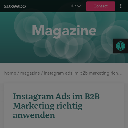
de
Contact
what we do
Magazine
leadgenerierung
content marketing
Open
seo
geo / llmo
social media
b2b marketing
home
/
magazine
/
instagram ads im b2b marketing richtig anwenden
sea
seeding
Instagram Ads im B2B
ux und conversions
Marketing richtig
about us
anwenden
references