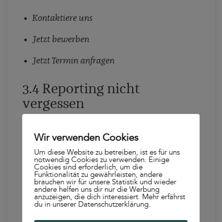
Kontaktiere uns
Jetzt bewerben
Jetzt Termin anfragen
3.4 Reporting nicht
vergessen
Eine Instagram-K
ampagne
braucht immer
Wir verwenden Cookies
eine entsprechende Evaluation, um sowohl
Um diese Website zu betreiben, ist es für uns
notwendig Cookies zu verwenden. Einige
zu überprüfen, ob die vorgenommenen Ziele
Cookies sind erforderlich, um die
Funktionalität zu gewährleisten, andere
erreicht worden sind als auch Learnings für
brauchen wir für unsere Statistik und wieder
andere helfen uns dir nur die Werbung
zukünftige Kampagnen zu sammeln. Hier ist
anzuzeigen, die dich interessiert. Mehr erfährst
du in unserer Datenschutzerklärung.
es ratsam, bereits im Kampagnen-Prozess