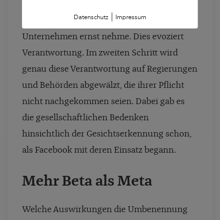
ersten Schritt wird auf gesellschaftliche
|
Datenschutz
Impressum
Bedenken verwiesen, die man als
Unternehmen ernst nehme. Dies evoziert
Verantwortung. Im zweiten Schritt wird
genau diese Verantwortung auf Regierungen
und Behörden abgewälzt, die ihrer Pflicht
nicht nachgekommen seien. Dabei gab es
die gesellschaftlichen Bedenken
hinsichtlich der Gesichtserkennung schon,
als Facebook mit deren Einsatz begann.
Mehr Beta als Meta
Welche Auswirkungen die Umbenennung