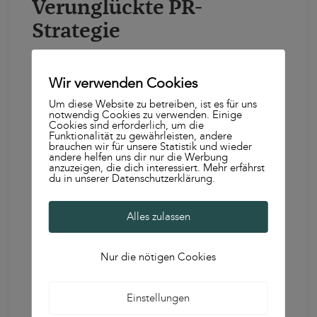
Verunglückte PR-
Strategie
Als überraschender kann da schon die
Wir verwenden Cookies
Anfang dieses Monats angekündigte
Um diese Website zu betreiben, ist es für uns
notwendig Cookies zu verwenden. Einige
Abschaltung der Gesichtserkennung gelten.
Cookies sind erforderlich, um die
Funktionalität zu gewährleisten, andere
Meta habe sich dazu entschlossen, dieses
brauchen wir für unsere Statistik und wieder
andere helfen uns dir nur die Werbung
Feature auf Facebook abzuschalten, da es
anzuzeigen, die dich interessiert. Mehr erfährst
du in unserer Datenschutzerklärung.
viele Bedenken in der Gesellschaft gegen
diese Technologie gäbe. Zudem hätten es die
Alles zulassen
Gesetzgeber:innen nicht geschafft, klare
Nur die nötigen Cookies
Regeln für diese Technik aufzustellen.
Einstellungen
Eine recht durchsichtige PR-Strategie: Im