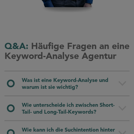
Q&A:
Häufige Fragen an eine
Keyword-Analyse Agentur
Was ist eine Keyword-Analyse und
warum ist sie wichtig?
Eine Keyword-Analyse ist ein essenzieller
Wie unterscheide ich zwischen Short-
Bestandteil jeder erfolgreichen
SEO-Strategie.
Tail- und Long-Tail-Keywords?
Sie beinhaltet die systematische Untersuchung
und Identifizierung von Suchbegriffen, die
Bei der Keyword-Analyse werden nicht nur
Wie kann ich die Suchintention hinter
potenzielle Kund:innen in Suchmaschinen