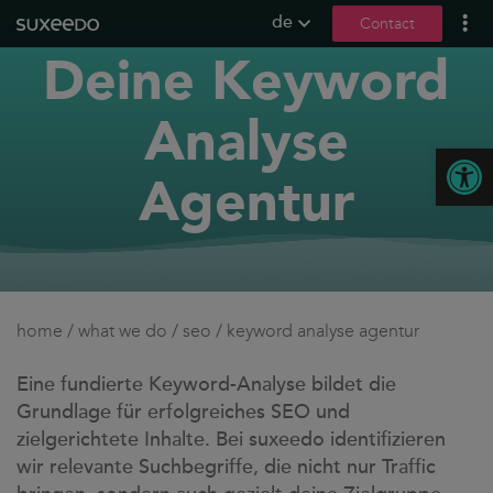
de
Contact
Deine Keyword
what we do
leadgenerierung
Analyse
content marketing
Open
seo
Agentur
geo / llmo
social media
b2b marketing
sea
home
/
what we do
/
seo
/
keyword analyse agentur
seeding
ux und conversions
Eine fundierte Keyword-Analyse bildet die
Grundlage für erfolgreiches SEO und
about us
zielgerichtete Inhalte. Bei suxeedo identifizieren
wir relevante Suchbegriffe, die nicht nur Traffic
references