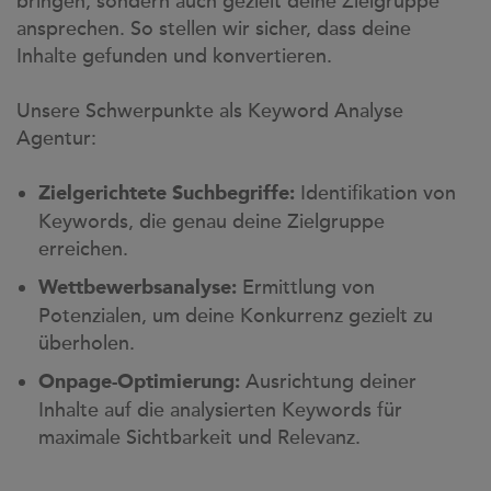
bringen, sondern auch gezielt deine Zielgruppe
case studies
ansprechen. So stellen wir sicher, dass deine
whitepaper
Inhalte gefunden und konvertieren.
branchen
Unsere Schwerpunkte als Keyword Analyse
Agentur:
magazine
contact
Identifikation von
Zielgerichtete Suchbegriffe:
Keywords, die genau deine Zielgruppe
erreichen.
Ermittlung von
Wettbewerbsanalyse:
Potenzialen, um deine Konkurrenz gezielt zu
überholen.
Ausrichtung deiner
Onpage-Optimierung:
Inhalte auf die analysierten Keywords für
maximale Sichtbarkeit und Relevanz.