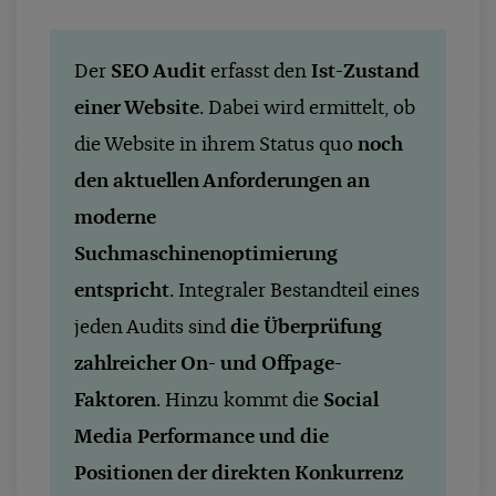
case studies
whitepaper
Der
SEO Audit
erfasst den
Ist-Zustand
branchen
einer Website
. Dabei wird ermittelt, ob
magazine
die Website in ihrem Status quo
noch
den aktuellen Anforderungen an
contact
moderne
Suchmaschinenoptimierung
entspricht
. Integraler Bestandteil eines
jeden Audits sind
die Überprüfung
zahlreicher On- und Offpage-
Faktoren
. Hinzu kommt die
Social
Media Performance und die
Positionen der direkten Konkurrenz