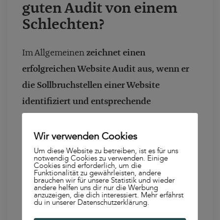
guten Audit von einem
Schlechten?
Im Allgemeinen
zeichnet einen
erfolgreichen Website Audit aus, wenn er
die Sollbruchstellen einer Website
identifiziert und entsprechende
Handlungsempfehlungen gibt
. Wichtig ist
es, sich nicht nur auf technische SEO
Wir verwenden Cookies
Aspekte auf der einen oder inhaltliche
Um diese Website zu betreiben, ist es für uns
notwendig Cookies zu verwenden. Einige
Cookies sind erforderlich, um die
Optimierungen auf der anderen Seite zu
Funktionalität zu gewährleisten, andere
brauchen wir für unsere Statistik und wieder
beschränken. Jeder erfahrene SEO findet
andere helfen uns dir nur die Werbung
anzuzeigen, die dich interessiert. Mehr erfährst
hier in der Regel einen Mittelweg.
Er:Sie
du in unserer Datenschutzerklärung.
findet die wichtigsten Baustellen, stellt