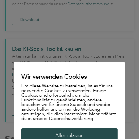
deiner Daten stimmst du unserer
Datenschutzbestimmung.
zu
Das KI-Social Toolkit kaufen
Alternativ kannst du unser KI-Social Toolkit zu einem Preis
von 29,00 Euro inkl. 19% USt. käuflich erwerben. Hierzu
sendest du uns bitte eine E-Mail an
bestellung@suxeedo.de
. Du kannst den Betrag per
Wir verwenden Cookies
Überweisung oder PayPal begleichen. Innerhalb von 24
Um diese Website zu betreiben, ist es für uns
Stunden nach Zahlungseingang wird das KI-Social Toolkit
notwendig Cookies zu verwenden. Einige
an dich versandt.
Cookies sind erforderlich, um die
Funktionalität zu gewährleisten, andere
brauchen wir für unsere Statistik und wieder
andere helfen uns dir nur die Werbung
Mit Paypal kaufen
anzuzeigen, die dich interessiert. Mehr erfährst
du in unserer Datenschutzerklärung.
Alles zulassen