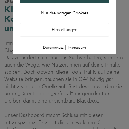
Social-Content im Wandel –
KI macht deine
Nur die nötigen Cookies
Kommunikation konsistent
und skalierbar
Einstellungen
Immer mehr Menschen nutzen KI-Tools wie
|
Datenschutz
Impressum
ChatGPT oder Perplexity, um sich zu informieren.
Das verändert nicht nur das Suchverhalten, sondern
auch die Wege, wie Nutzer:innen auf deine Inhalte
stoßen. Doch obwohl diese Tools Traffic auf deine
Website bringen, tauchen sie in GA4 häufig gar
nicht als eigene Quelle auf. Stattdessen werden sie
unter „Direct“ oder „Referral“ eingeordnet und
bleiben damit eine unsichtbare Blackbox.
Unser Dashboard macht Schluss mit dieser
Intransparenz. Es zeigt dir, von welchen KI-