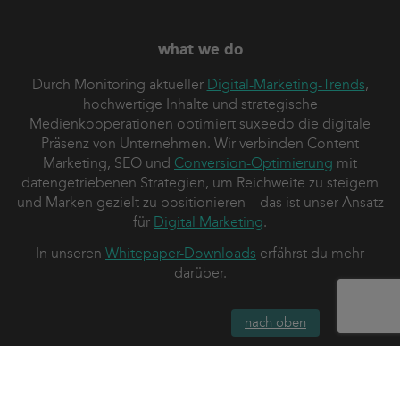
what we do
Durch Monitoring aktueller
Digital-Marketing-Trends
,
hochwertige Inhalte und strategische
Medienkooperationen optimiert suxeedo die digitale
Präsenz von Unternehmen. Wir verbinden Content
Marketing, SEO und
Conversion-Optimierung
mit
datengetriebenen Strategien, um Reichweite zu steigern
und Marken gezielt zu positionieren – das ist unser Ansatz
für
Digital Marketing
.
In unseren
Whitepaper-Downloads
erfährst du mehr
darüber.
nach oben