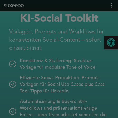
KI-Social Toolkit
what we do
leadgenerierung
Vorlagen, Prompts und Workflows für
content marketing
Open
konsistenten Social-Content – sofort
seo
einsatzbereit.
geo / llmo
social media
Konsistenz & Skalierung: Struktur-
b2b marketing
Vorlage für modulare Tone of Voice
sea
Effiziente Social-Produktion: Prompt-
seeding
Vorlagen für Social Use Cases plus Cassi
ux und conversions
Tool-Tipps für LinkedIn
Automatisierung & Buy-in: n8n-
about us
Workflows und präsentationsfertige
Folien – dein Team arbeitet schneller, die
references