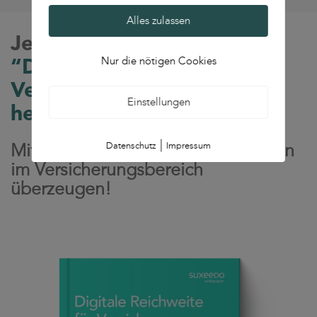
Alles zulassen
Jetzt das Whitepaper
Nur die nötigen Cookies
“Digitale Reichweite für
Versicherungen”
Einstellungen
herunterladen
|
Mit innovativen Marketingstrategien
Datenschutz
Impressum
im Versicherungsbereich
überzeugen!