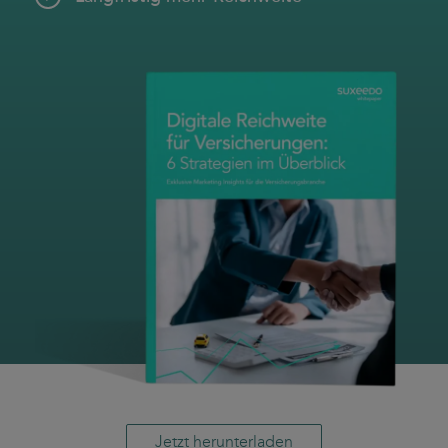
case studies
whitepaper
branchen
magazine
contact
Jetzt herunterladen