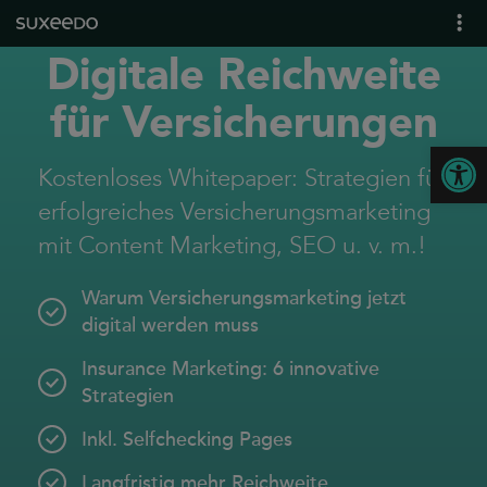
Digitale Reichweite
what we do
leadgenerierung
für Versicherungen
content marketing
Open
seo
Kostenloses Whitepaper: Strategien für
geo / llmo
erfolgreiches Versicherungsmarketing
social media
mit Content Marketing, SEO u. v. m.!
b2b marketing
Warum Versicherungsmarketing jetzt
sea
digital werden muss
seeding
Insurance Marketing: 6 innovative
ux und conversions
Strategien
about us
Inkl. Selfchecking Pages
references
Langfristig mehr Reichweite