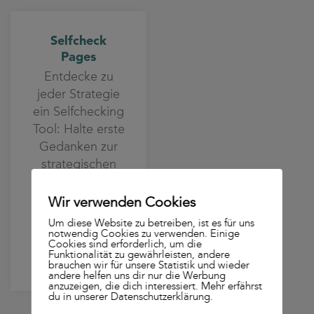
Selfcheck
Pages
Entdecke zu
jeder Strategie
ein Selfchecking
Tool: Halte erste
Gedanken zur
strategischen
Ausrichtung fest
und teste, wo
Wir verwenden Cookies
deine größten
Um diese Website zu betreiben, ist es für uns
Potenziale
notwendig Cookies zu verwenden. Einige
Cookies sind erforderlich, um die
liegen.
Funktionalität zu gewährleisten, andere
brauchen wir für unsere Statistik und wieder
andere helfen uns dir nur die Werbung
anzuzeigen, die dich interessiert. Mehr erfährst
du in unserer Datenschutzerklärung.