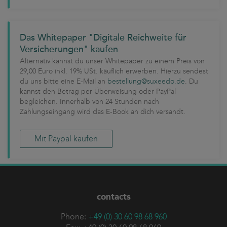
Das Whitepaper "Digitale Reichweite für
Versicherungen" kaufen
Alternativ kannst du unser Whitepaper zu einem Preis von
29,00 Euro inkl. 19% USt. käuflich erwerben. Hierzu sendest
du uns bitte eine E-Mail an
bestellung@suxeedo.de
. Du
kannst den Betrag per Überweisung oder PayPal
begleichen. Innerhalb von 24 Stunden nach
Zahlungseingang wird das E-Book an dich versandt.
Mit Paypal kaufen
contacts
Phone:
+49 (0) 30 60 98 68 960